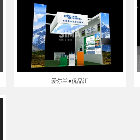
爱尔兰●优品汇