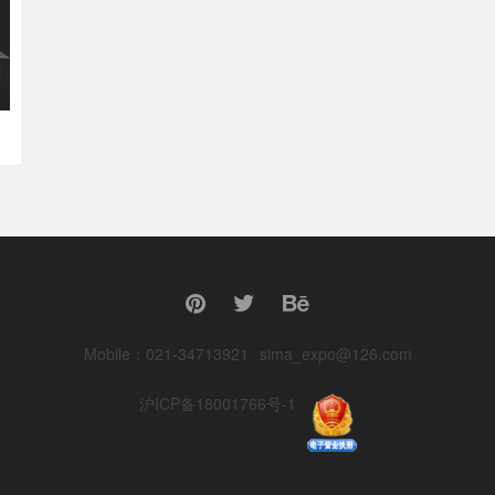
Mobile：021-34713921
sima_expo@126.com
沪ICP备18001766号-1