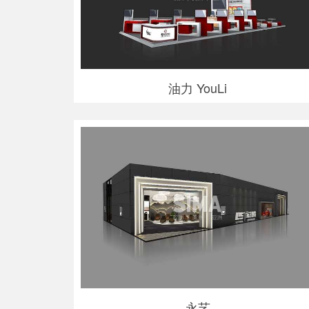
油力 YouLi
永艺